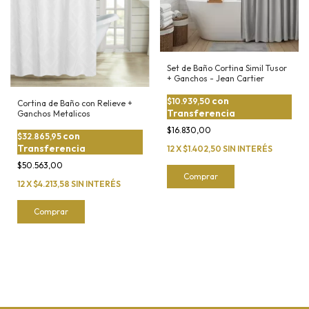
Set de Baño Cortina Simil Tusor
+ Ganchos - Jean Cartier
con
$10.939,50
Cortina de Baño con Relieve +
Transferencia
Ganchos Metalicos
$16.830,00
con
$32.865,95
Transferencia
12
X
$1.402,50
SIN INTERÉS
$50.563,00
Comprar
12
X
$4.213,58
SIN INTERÉS
Comprar